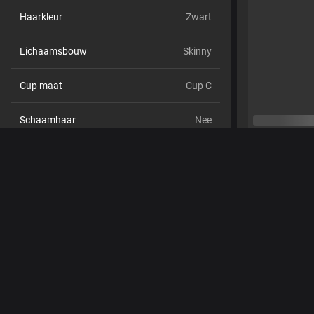
Haarkleur
Zwart
Lichaamsbouw
Skinny
Cup maat
Cup C
Schaamhaar
Nee
Seksuele voorkeur
Bisexueel
Relatie
Nee
Etniciteit
Aziatisch
Piercings
Ja
Tattoo's
Ja