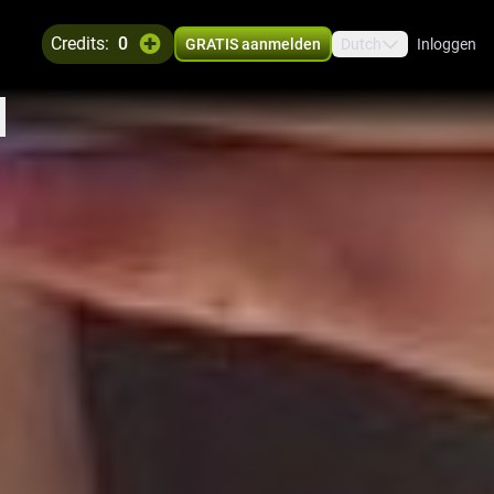
credits:
0
GRATIS aanmelden
Dutch
Inloggen