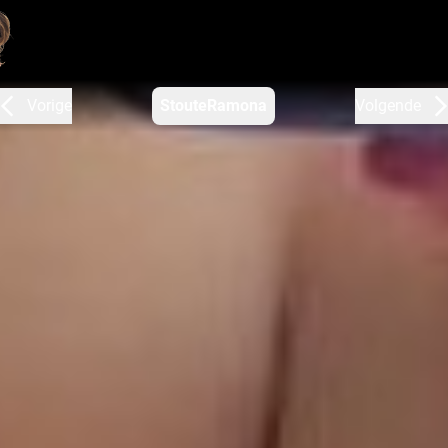
Vorige
StouteRamona
Volgende